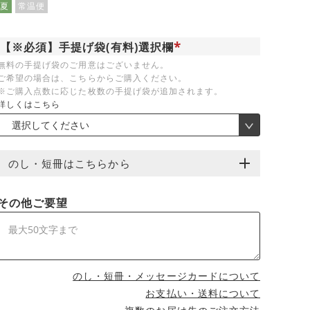
夏
常温便
【※必須】手提げ袋(有料)選択欄
(
無料の手提げ袋のご用意はございません。
必
ご希望の場合は、こちらからご購入ください。
須
)
※ご購入点数に応じた枚数の手提げ袋が追加されます。
詳しくはこちら
のし・短冊はこちらから
その他ご要望
のし・短冊・メッセージカードについて
お支払い・送料について