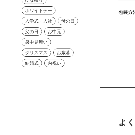
ホワイトデー
包装方
入学式・入社
母の日
父の日
お中元
暑中見舞い
クリスマス
お歳暮
結婚式
内祝い
よ