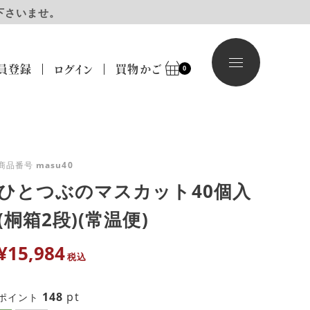
下さいませ。
員登録
ログイン
買物かご
0
商品番号
masu40
ひとつぶのマスカット40個入
(桐箱2段)(常温便)
¥
15,984
税込
148
pt
ポイント