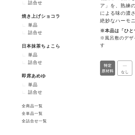
詰合せ
ア」を、熟練
による味の濃
焼き上げショコラ
絶妙なハーモ
単品
※本品は「ひと
詰合せ
※風呂敷のデザ
す
日本抹茶ちょこら
単品
詰合せ
即席あめゆ
単品
詰合せ
全商品一覧
全単品一覧
全詰合せ一覧