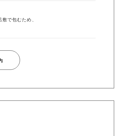
呂敷で包むため、
内