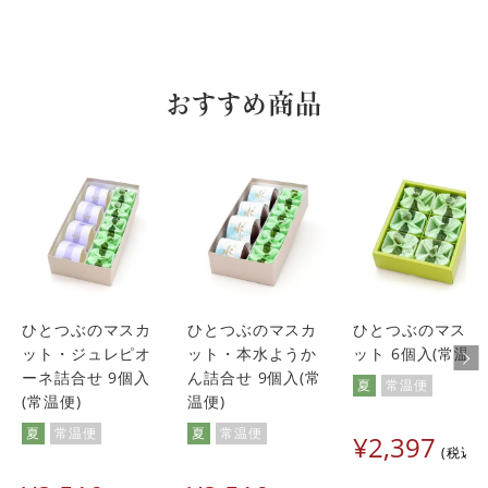
おすすめ商品
ひとつぶのマスカ
ひとつぶのマスカ
ひとつぶのマスカ
ット・ジュレピオ
ット・本水ようか
ット 6個入(常温便
ーネ詰合せ 9個入
ん詰合せ 9個入(常
夏
常温便
(常温便)
温便)
夏
常温便
夏
常温便
¥
2,397
税込