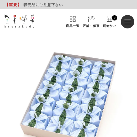
【重要
】
転売品にご注意下さい
0
商品一覧
店舗・催事
買物かご