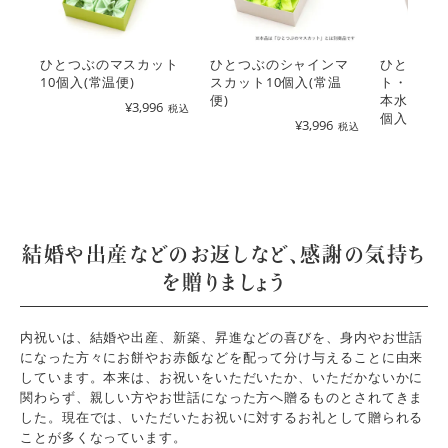
ひとつぶのマスカット
ひとつぶのシャインマ
ひとつぶ
10個入(常温便)
スカット10個入(常温
ト・ジュ
便)
本水ようか
¥
3,996
税込
個入り(常
¥
3,996
税込
結婚や出産などのお返しなど、感謝の気持ち
を贈りましょう
内祝いは、結婚や出産、新築、昇進などの喜びを、身内やお世話
になった方々にお餅やお赤飯などを配って分け与えることに由来
しています。本来は、お祝いをいただいたか、いただかないかに
関わらず、親しい方やお世話になった方へ贈るものとされてきま
した。現在では、いただいたお祝いに対するお礼として贈られる
ことが多くなっています。