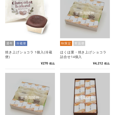
販売期間外
通年
冷蔵便
秋限定
常温便
焼き上げショコラ 1個入(冷蔵
ほくほ栗・焼き上げショコラ
便)
詰合せ14個入
¥
270
¥
4,212
税込
税込
販売期間外
販売期間外