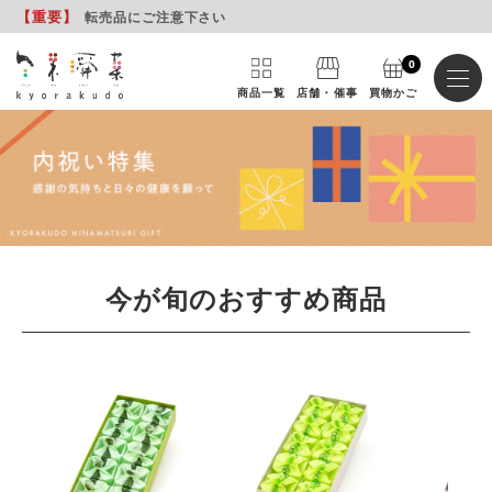
【重要
】
転売品にご注意下さい
0
商品一覧
店舗・催事
買物かご
今が旬のおすすめ商品