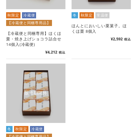
秋限定
冷蔵便
冬
秋限定
常温便
【冷蔵便と同梱専用品】
ほんとにおいしい栗菓子。ほ
くほ栗 8個入
【冷蔵便と同梱専用】ほくほ
栗・焼き上げショコラ詰合せ
¥
2,592
税込
14個入(冷蔵便)
¥
4,212
税込
販売期間外
冬
秋限定
冷蔵便
【冷蔵便と同梱専用品】