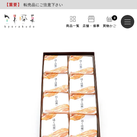
【重要
】
転売品にご注意下さい
0
商品一覧
店舗・催事
買物かご