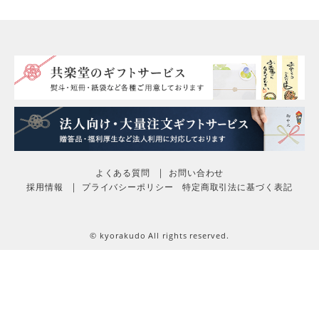
と言って食べておりました。
ぽぽ
非公開
投稿日
2021/09/30
【ほんとにおいしい栗菓子。ほくほ栗】

名前のとおり本当においしい栗菓子でした！

裏ごししている栗がとてもなめらかで、

優しい栗の甘さが口いっぱいに広がります。

よくある質問
お問い合わせ
1つ食べると秋や和を存分に感じられるおいしいお菓子で
採用情報
プライバシーポリシー
特定商取引法に基づく表記
す。

夫は食べた瞬間、とっても幸せそうな笑顔になっていました
♪

© kyorakudo All rights reserved.
箱もシンプルかつ高級感があって素敵。

お友達へのプレゼントとしてもとても喜ばれる栗菓子だと思
います。
ゆぱママ
1
非公開