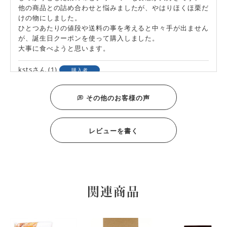
他の商品との詰め合わせと悩みましたが、やはりほくほ栗だ
けの物にしました。

ひとつあたりの値段や送料の事を考えると中々手が出ません
が、誕生日クーポンを使って購入しました。

大事に食べようと思います。
ksts
1
購入者
非公開
投稿日
2026/02/08
その他のお客様の声
すごく栗を感じるお菓子に感動いたしました

しっとりしていて、優しい甘さ。

レビューを書く
またリピートしたいと思います。

そして、丁寧な梱包に素早い配送

有難うございました
きんちゃん
7
購入者
関連商品
非公開
投稿日
2023/05/18