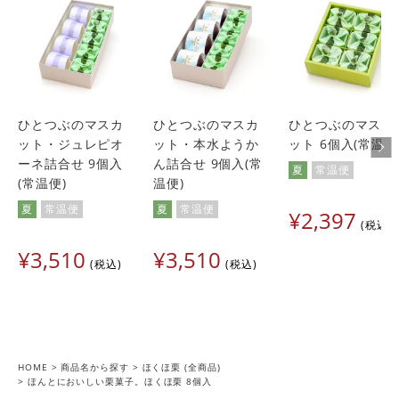
新栗を使用されたものを頂いたので、旬の食材は身体にもい
いですし贅沢感も感じられました。

贈り物や手土産にもぴったりです！
たみん
非公開
投稿日
2021/10/02
ひとつぶのマスカ
ひとつぶのマスカ
ひとつぶのマスカ
ット・ジュレピオ
ット・本水ようか
ット 6個入(常温便
ーネ詰合せ 9個入
ん詰合せ 9個入(常
食べた瞬間に口の中に

夏
常温便
栗の風味が広がって

(常温便)
温便)
ほくほ栗というその名の通り

夏
常温便
夏
常温便
¥
2,397
ほくほくとした食感の後に

税込
なめらかな舌触りで和栗を味わえます！

¥
3,510
ちょうど良い甘さなので

¥
3,510
税込
税込
本当何個でも食べれちゃいますよ！

外箱もしっかりしているので

贈り物としても最適ですし

個梱包なので食べたい時に

好きなだけ食べれるのも嬉しい。

こちらは確実に老若男女問わず

HOME
商品名から探す
ほくほ栗 (全商品)
美味しく召し上がれるお品ものですね。

ほんとにおいしい栗菓子。ほくほ栗 8個入
私の2歳の娘も美味しい！美味しい！
