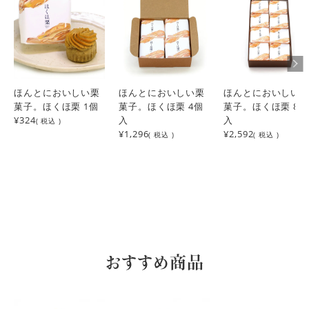
自分では食べた事がないのですが、贈った人が凄く美味しか
ったと言っていました。
すー
1
購入者
非公開
投稿日
2023/02/10
ほんとにおいしい栗
ほんとにおいしい栗
ほんとにおいしい
菓子。ほくほ栗 1個
ちょっとした手土産に購入しました。

菓子。ほくほ栗 4個
菓子。ほくほ栗 8個
¥324
美味しいので、差し入れにも良い
入
入
( 税込 )
¥1,296
¥2,592
( 税込 )
( 税込 )
なお
30代
女性
投稿日
2021/10/04
和栗100%使用や、原材料に添加物が含まれていないとのこ
とで、

小さい子供とも安心して食べられます！

おやつにぴったりのサイズ感も嬉しいです。

おすすめ商品
お味ももちろん、栗のお味がしっかり、生クリームなどの濃
厚なお味やなめらかな舌触りも感じてとてもおいしかったで
す！

栗好きにはたまりません♡
