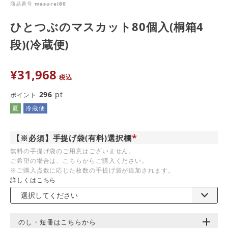
商品番号
masurei80
ひとつぶのマスカット80個入(桐箱4
段)(冷蔵便)
¥
31,968
税込
296
pt
ポイント
夏
冷蔵便
【※必須】手提げ袋(有料)選択欄
(
無料の手提げ袋のご用意はございません。
必
ご希望の場合は、こちらからご購入ください。
須
)
※ご購入点数に応じた枚数の手提げ袋が追加されます。
詳しくはこちら
のし・短冊はこちらから