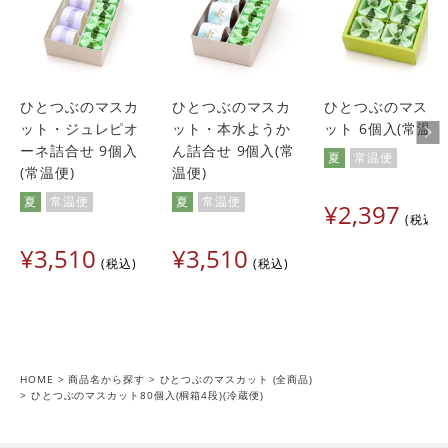
ひとつぶのマスカ
ひとつぶのマスカ
ひとつぶのマスカ
ット・ジュレピオ
ット・本水ようか
ット 6個入(常温便
ーネ詰合せ 9個入
ん詰合せ 9個入(常
夏
常温便
(常温便)
温便)
夏
常温便
夏
常温便
¥
2,397
税込
¥
3,510
¥
3,510
税込
税込
HOME
商品名から探す
ひとつぶのマスカット (全商品)
ひとつぶのマスカット80個入(桐箱4段)(冷蔵便)