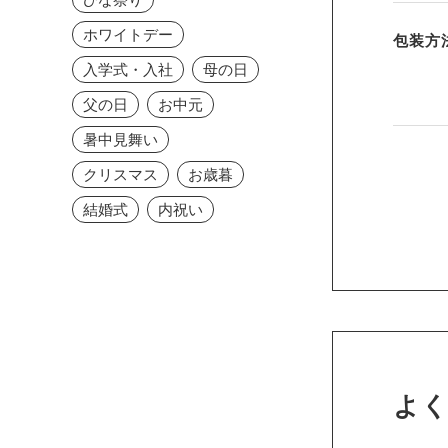
ホワイトデー
包装方
入学式・入社
母の日
父の日
お中元
暑中見舞い
クリスマス
お歳暮
結婚式
内祝い
よ