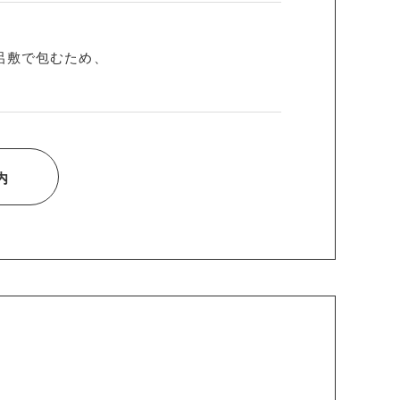
呂敷で包むため、
内