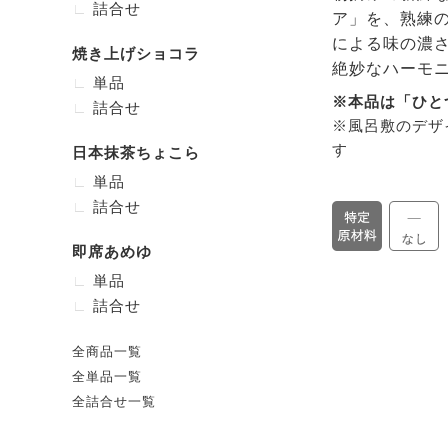
詰合せ
ア」を、熟練
による味の濃
焼き上げショコラ
絶妙なハーモ
単品
※本品は「ひと
詰合せ
※風呂敷のデザ
す
日本抹茶ちょこら
単品
詰合せ
即席あめゆ
単品
詰合せ
全商品一覧
全単品一覧
全詰合せ一覧