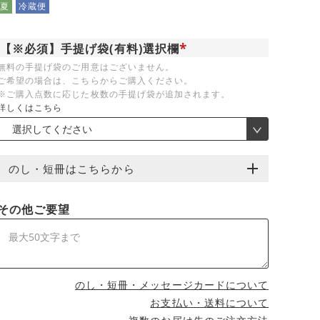
夏
冷蔵便
【※必須】手提げ袋(有料)選択欄
(
無料の手提げ袋のご用意はございません。
必
ご希望の場合は、こちらからご購入ください。
須
)
※ご購入点数に応じた枚数の手提げ袋が追加されます。
詳しくはこちら
のし・短冊はこちらから
その他ご要望
のし・短冊・メッセージカードについて
お支払い・送料について