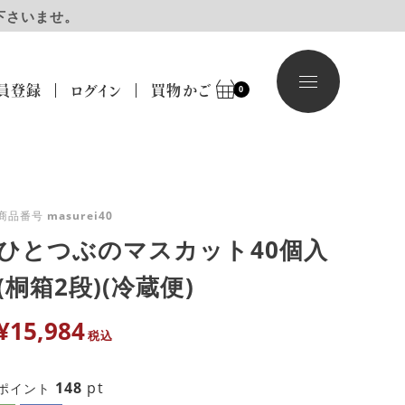
下さいませ。
員登録
ログイン
買物かご
0
商品番号
masurei40
ひとつぶのマスカット40個入
(桐箱2段)(冷蔵便)
¥
15,984
税込
148
pt
ポイント