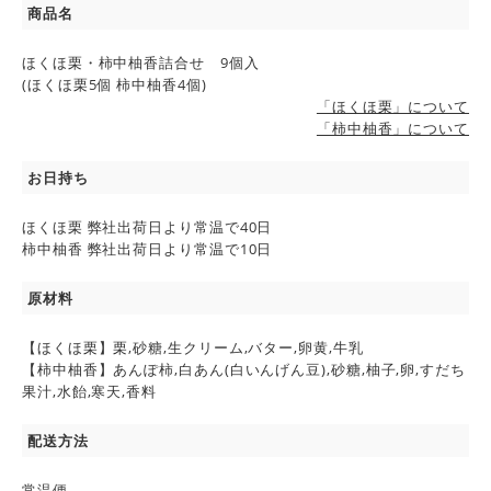
商品名
ほくほ栗・柿中柚香詰合せ 9個入
(ほくほ栗5個 柿中柚香4個)
「ほくほ栗」について
「柿中柚香」について
お日持ち
ほくほ栗 弊社出荷日より常温で40日
柿中柚香 弊社出荷日より常温で10日
原材料
【ほくほ栗】栗,砂糖,生クリーム,バター,卵黄,牛乳
【柿中柚香】あんぽ柿,白あん(白いんげん豆),砂糖,柚子,卵,すだち
果汁,水飴,寒天,香料
配送方法
常温便