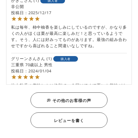
かきこ
1
購入者
非公開
投稿日
2025/12/17
私は毎年、柿中柚香を楽しみにしているのですが、かなり多
くの人がほくほ栗が最高に楽しみだ！と思っているようで
す。そう、人には好みってものがあります。最強の組み合わ
せですから喜ばれること間違いなしですね。
グリーンさん
1
購入者
三重県
70歳以上
男性
投稿日
2024/01/04
柿中釉香の美味しさは格別で、今回はほくほ栗にも興味があ
り、詰合せを注文しました。指定日時のとおり届きました。
いつも美味しいお菓子ありがとうございます。
その他のお客様の声
レビューを書く