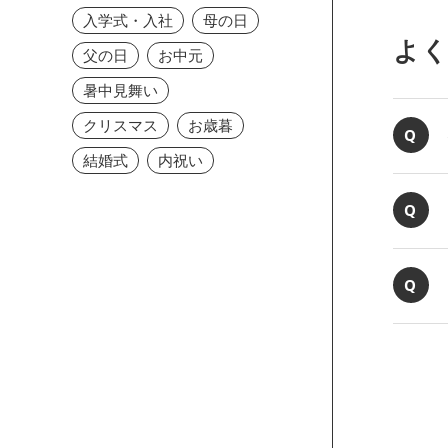
入学式・入社
母の日
よ
父の日
お中元
暑中見舞い
クリスマス
お歳暮
結婚式
内祝い