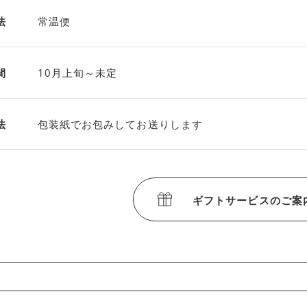
法
常温便
間
10月上旬～未定
法
包装紙でお包みしてお送りします
ギフトサービスのご案