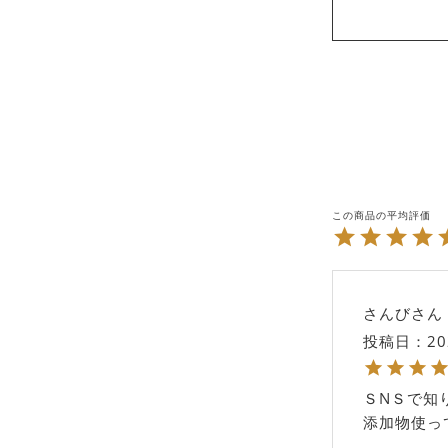
さんび
投稿日
20
ＳNＳで知
添加物使っ