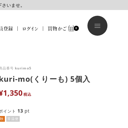
下さいませ。
員登録
ログイン
買物かご
0
商品番号
kurimo5
kuri-mo(くりーも) 5個入
¥
1,350
税込
13
pt
ポイント
秋
常温便