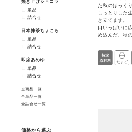
焼き上げショコラ
た秋のほっく
単品
しっとりした
詰合せ
き立てます。
口いっぱいに
日本抹茶ちょこら
め込んだ、秋
単品
詰合せ
即席あめゆ
単品
詰合せ
全商品一覧
全単品一覧
全詰合せ一覧
価格から選ぶ