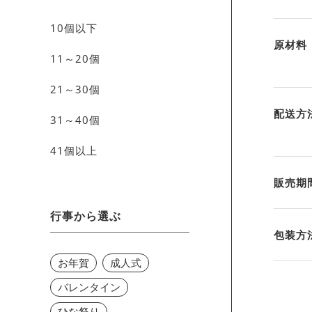
10個以下
原材料
11～20個
21～30個
配送方
31～40個
41個以上
販売期
行事から選ぶ
包装方
お年賀
成人式
バレンタイン
ひな祭り