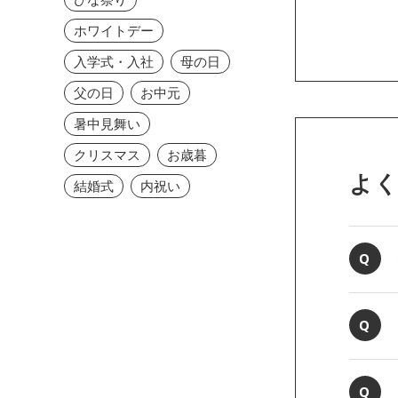
ホワイトデー
入学式・入社
母の日
父の日
お中元
暑中見舞い
クリスマス
お歳暮
よ
結婚式
内祝い