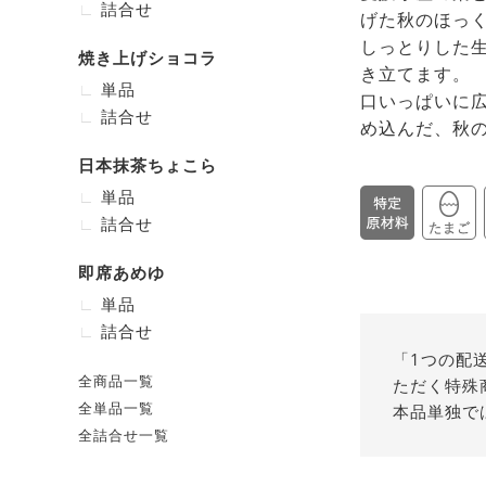
詰合せ
げた秋のほっ
しっとりした
焼き上げショコラ
き立てます。
単品
口いっぱいに
詰合せ
め込んだ、秋
日本抹茶ちょこら
単品
詰合せ
即席あめゆ
単品
詰合せ
「1つの配
全商品一覧
ただく特殊
全単品一覧
本品単独で
全詰合せ一覧