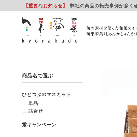
【重要
なお知らせ
】
弊社の商品の転売事例が多く
旬の素材を使った和風スイ
旬果瞬菓（しゅんかしゅんか
商品名で選ぶ
ひとつぶのマスカット
単品
詰合せ
繋キャンペーン