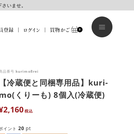
下さいませ。
員登録
ログイン
買物かご
0
商品番号
kurimo8rei
【冷蔵便と同梱専用品】kuri-
mo(くりーも) 8個入(冷蔵便)
¥
2,160
税込
20
pt
ポイント