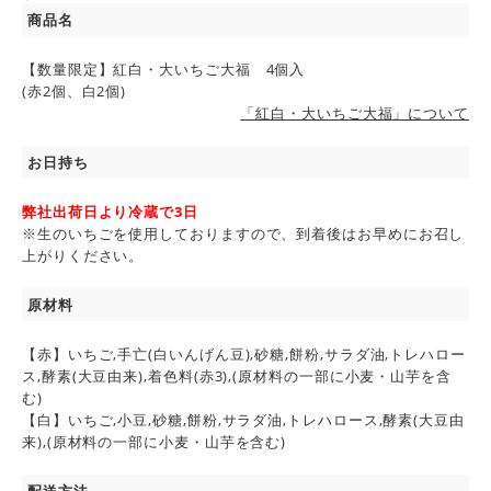
商品名
【数量限定】紅白・大いちご大福 4個入
(赤2個、白2個)
「紅白・大いちご大福」について
お日持ち
弊社出荷日より冷蔵で3日
※生のいちごを使用しておりますので、到着後はお早めにお召し
上がりください。
原材料
【赤】いちご,手亡(白いんげん豆),砂糖,餅粉,サラダ油,トレハロー
ス,酵素(大豆由来),着色料(赤3),(原材料の一部に小麦・山芋を含
む)
【白】いちご,小豆,砂糖,餅粉,サラダ油,トレハロース,酵素(大豆由
来),(原材料の一部に小麦・山芋を含む)