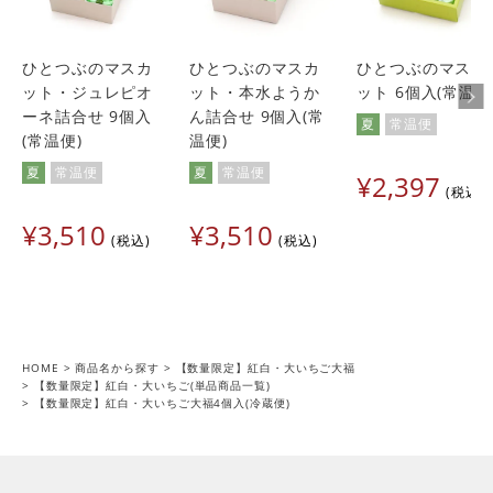
ひとつぶのマスカ
ひとつぶのマスカ
ひとつぶのマスカ
ット・ジュレピオ
ット・本水ようか
ット 6個入(常温便
ーネ詰合せ 9個入
ん詰合せ 9個入(常
夏
常温便
(常温便)
温便)
夏
常温便
夏
常温便
¥
2,397
税込
¥
3,510
¥
3,510
税込
税込
HOME
商品名から探す
【数量限定】紅白・大いちご大福
【数量限定】紅白・大いちご(単品商品一覧)
【数量限定】紅白・大いちご大福4個入(冷蔵便)