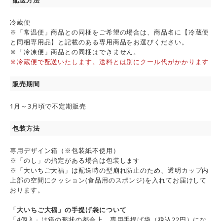
配送方法
冷蔵便
※「常温便」商品との同梱をご希望の場合は、商品名に【冷蔵便
と同梱専用品】と記載のある専用商品をお選びください。
※「冷凍便」商品との同梱はできません。
※冷蔵便で配送いたします。送料とは別にクール代がかかります
販売期間
1月～3月頃で不定期販売
包装方法
専用デザイン箱（※包装紙不使用）
※「のし」の指定がある場合は包装します
※「大いちご大福」は配送時の型崩れ防止のため、透明カップ内
上部の空間にクッション(食品用のスポンジ)を入れてお届けして
おります。
「大いちご大福」の手提げ袋について
「4個入」は箱の形状の都合上、専用手提げ袋（税込22円）に
な