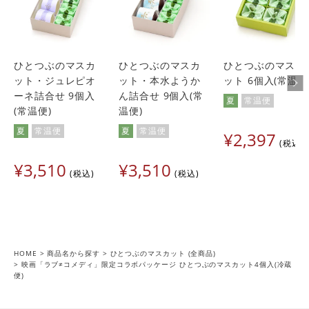
ひとつぶのマスカ
ひとつぶのマスカ
ひとつぶのマスカ
ット・ジュレピオ
ット・本水ようか
ット 6個入(常温便
ーネ詰合せ 9個入
ん詰合せ 9個入(常
夏
常温便
(常温便)
温便)
夏
常温便
夏
常温便
¥
2,397
税込
¥
3,510
¥
3,510
税込
税込
HOME
商品名から探す
ひとつぶのマスカット (全商品)
映画「ラブ≠コメディ」限定コラボパッケージ ひとつぶのマスカット4個入(冷蔵
便)