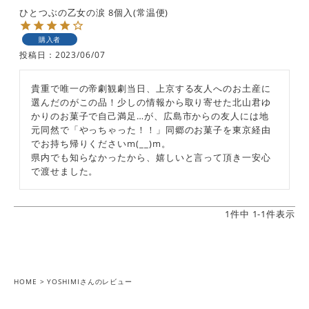
ひとつぶの乙女の涙 8個入(常温便)
購入者
投稿日
2023/06/07
貴重で唯一の帝劇観劇当日、上京する友人へのお土産に
選んだのがこの品！少しの情報から取り寄せた北山君ゆ
かりのお菓子で自己満足…が、広島市からの友人には地
元同然で「やっちゃった！！」同郷のお菓子を東京経由
でお持ち帰りくださいm(__)m。

県内でも知らなかったから、嬉しいと言って頂き一安心
で渡せました。
1
件中
1
-
1
件表示
HOME
YOSHIMIさんのレビュー