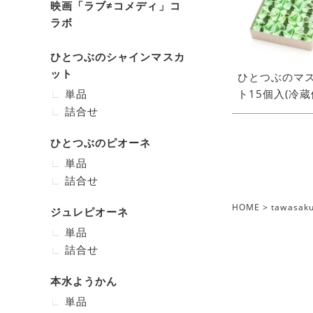
映画「ラブ≠コメディ」コ
ラボ
ひとつぶのシャインマスカ
ット
ひとつぶのマ
単品
ト15個入(冷蔵
詰合せ
ひとつぶのピオーネ
単品
詰合せ
HOME
tawas
ジュレピオーネ
単品
詰合せ
本水ようかん
単品