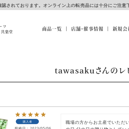
確認されております。オンライン上の転売品には十分にご注意
ーツ
商品一覧
店舗・催事
情報
新規会
）共楽堂
tawasakuさんの
職場の方からお土産でいただい
購入者
投稿日
2023/05/06