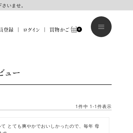
下さいませ。
員登録
ログイン
買物かご
0
レビュー
1
件中
1
-
1
件表示
て とても爽やかでおいしかったので、毎年 母