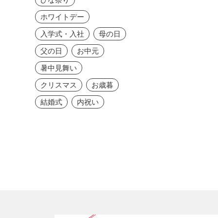
ホワイトデー
入学式・入社
母の日
父の日
お中元
暑中見舞い
クリスマス
お歳暮
結婚式
内祝い