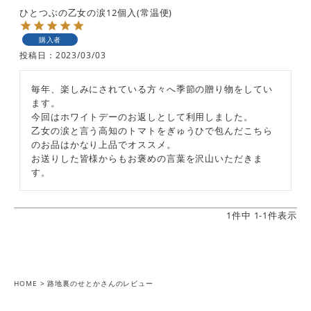
ひとつぶの乙女の涙12個入(常温便)
購入者
投稿日
2023/03/03
毎年、楽しみにされている方々へ季節の贈り物をしてい
ます。

今回はホワイトデーのお返しとして利用しました。

乙女の涙と言う高知のトマトをぎゅうひで包んだこちら
のお品はかなり上品でオススメ。

お送りした皆様からもお褒めの言葉を沢山いただきま
す。
1
件中
1
-
1
件表示
HOME
路地裏のせとかさんのレビュー