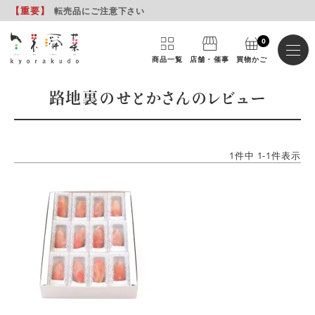
【重要
】
転売品にご注意下さい
0
商品一覧
店舗・催事
買物かご
路地裏のせとかさんのレビュー
1
件中
1
-
1
件表示