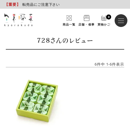
【重要
】
転売品にご注意下さい
0
商品一覧
店舗・催事
買物かご
728さんのレビュー
6
件中
1
-
6
件表示