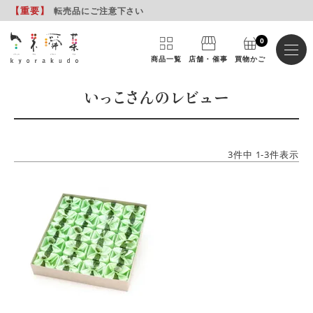
【重要
】
転売品にご注意下さい
0
商品一覧
店舗・催事
買物かご
いっこさんのレビュー
3
件中
1
-
3
件表示