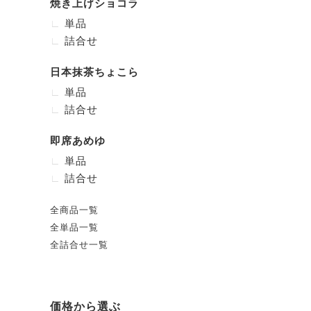
焼き上げショコラ
単品
詰合せ
日本抹茶ちょこら
単品
詰合せ
即席あめゆ
単品
詰合せ
全商品一覧
全単品一覧
全詰合せ一覧
価格から選ぶ