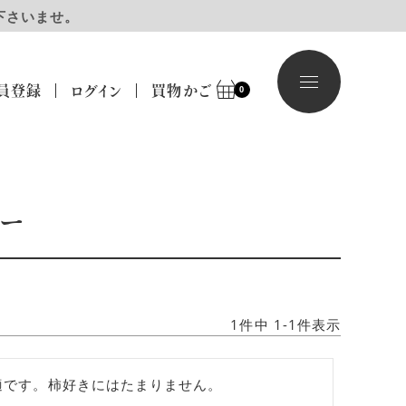
下さいませ。
員登録
ログイン
買物かご
0
ュー
1
件中
1
-
1
件表示
適です。柿好きにはたまりません。