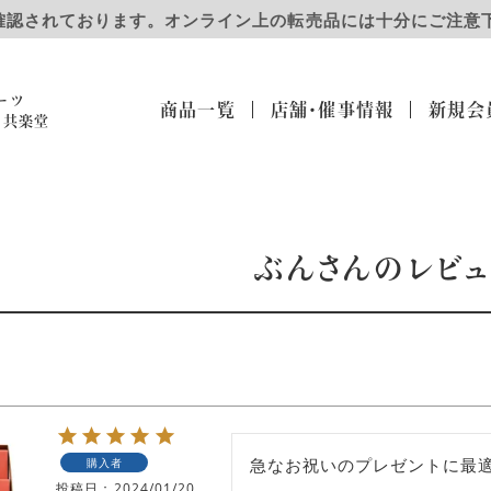
確認されております。オンライン上の転売品には十分にご注意
ーツ
商品一覧
店舗・催事
情報
新規会
）共楽堂
ぶんさんのレビ
急なお祝いのプレゼントに最
購入者
投稿日
2024/01/20