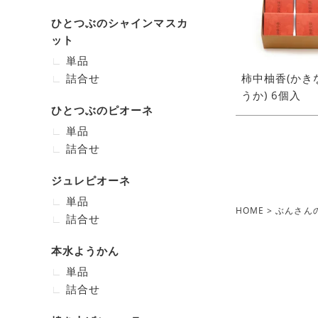
ひとつぶのシャインマスカ
ット
単品
詰合せ
柿中柚香(かき
うか) 6個入
ひとつぶのピオーネ
単品
詰合せ
ジュレピオーネ
単品
HOME
ぶんさん
詰合せ
本水ようかん
単品
詰合せ