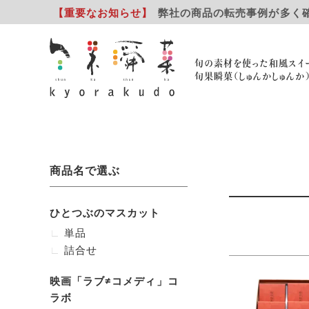
【重要
なお知らせ
】
弊社の商品の転売事例が多く
旬の素材を使った和風スイ
旬果瞬菓（しゅんかしゅんか
商品名で選ぶ
ひとつぶのマスカット
単品
詰合せ
映画「ラブ≠コメディ」コ
ラボ