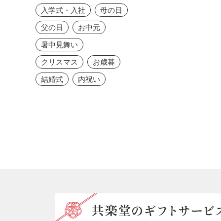
入学式・入社
母の日
父の日
お中元
暑中見舞い
クリスマス
お歳暮
結婚式
内祝い