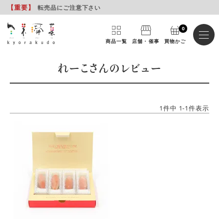
【重要
】
転売品にご注意下さい
0
商品一覧
店舗・催事
買物かご
れーこさんのレビュー
1
件中
1
-
1
件表示