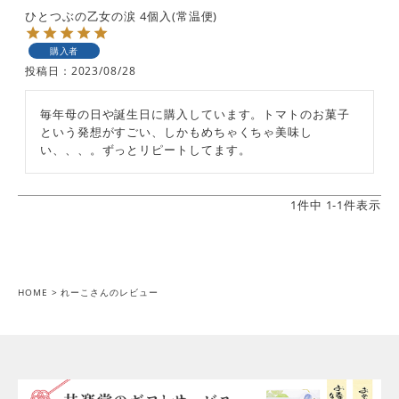
ひとつぶの乙女の涙 4個入(常温便)
購入者
投稿日
2023/08/28
毎年母の日や誕生日に購入しています。トマトのお菓子
という発想がすごい、しかもめちゃくちゃ美味し
い、、、。ずっとリピートしてます。
1
件中
1
-
1
件表示
HOME
れーこさんのレビュー