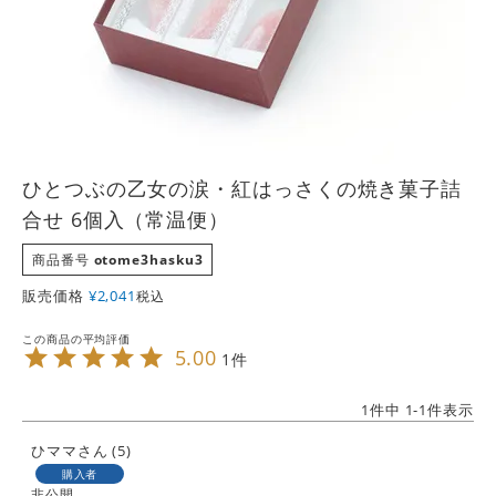
ひとつぶの乙女の涙・紅はっさくの焼き菓子詰
合せ 6個入（常温便）
商品番号
otome3hasku3
販売価格
¥
2,041
税込
5.00
1
1
件中
1
-
1
件表示
ひママ
5
購入者
非公開