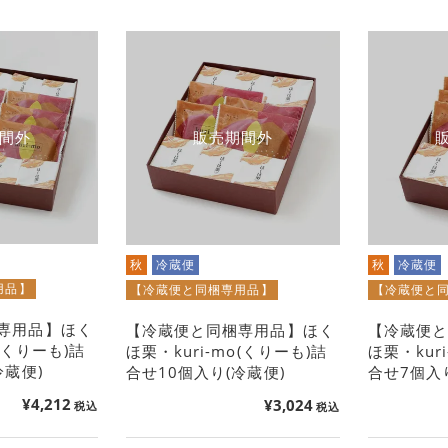
間外
販売期間外
秋
冷蔵便
秋
冷蔵便
用品】
【冷蔵便と同梱専用品】
【冷蔵便と
専用品】ほく
【冷蔵便と同梱専用品】ほく
【冷蔵便
o(くりーも)詰
ほ栗・kuri-mo(くりーも)詰
ほ栗・kur
冷蔵便)
合せ10個入り(冷蔵便)
合せ7個入
¥
4,212
¥
3,024
税込
税込