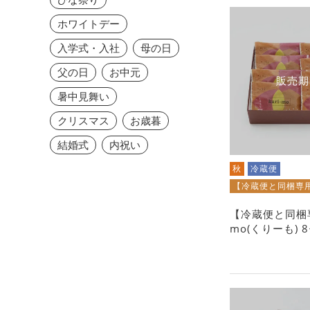
ホワイトデー
入学式・入社
母の日
父の日
お中元
販売期
暑中見舞い
クリスマス
お歳暮
結婚式
内祝い
秋
冷蔵便
【冷蔵便と同梱専
【冷蔵便と同梱専
mo(くりーも) 