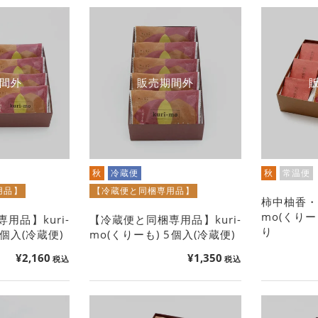
間外
販売期間外
秋
冷蔵便
秋
常温便
用品】
【冷蔵便と同梱専用品】
柿中柚香・ほ
mo(くりー
用品】kuri-
【冷蔵便と同梱専用品】kuri-
り
8個入(冷蔵便)
mo(くりーも) 5個入(冷蔵便)
¥
2,160
¥
1,350
税込
税込