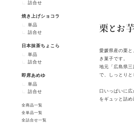
詰合せ
焼き上げショコラ
単品
栗とお
詰合せ
日本抹茶ちょこら
愛媛県産の栗と
単品
き菓子です。
詰合せ
地元「広島県三
で、しっとりと
即席あめゆ
単品
口いっぱいに広
詰合せ
をギュッと詰め
全商品一覧
全単品一覧
全詰合せ一覧