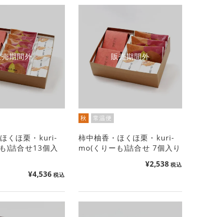
販売期間外
販売期間外
秋
常温便
くほ栗・kuri-
柿中柚香・ほくほ栗・kuri-
も)詰合せ13個入
mo(くりーも)詰合せ 7個入り
¥
2,538
税込
¥
4,536
税込