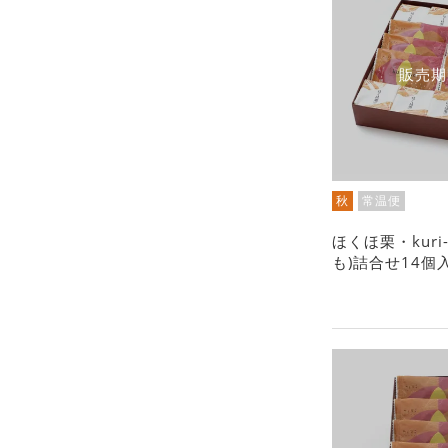
販売期
秋
常温便
ほくほ栗・kuri
も)詰合せ14個