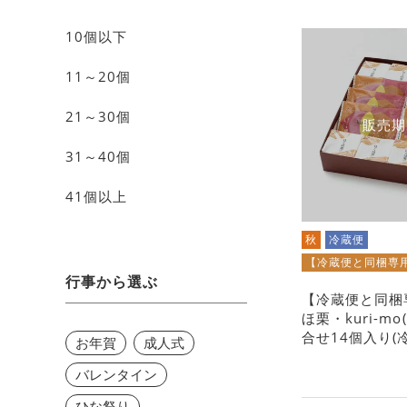
10個以下
11～20個
21～30個
販売期
31～40個
41個以上
秋
冷蔵便
【冷蔵便と同梱専
行事から選ぶ
【冷蔵便と同梱
ほ栗・kuri-m
合せ14個入り(
お年賀
成人式
バレンタイン
ひな祭り