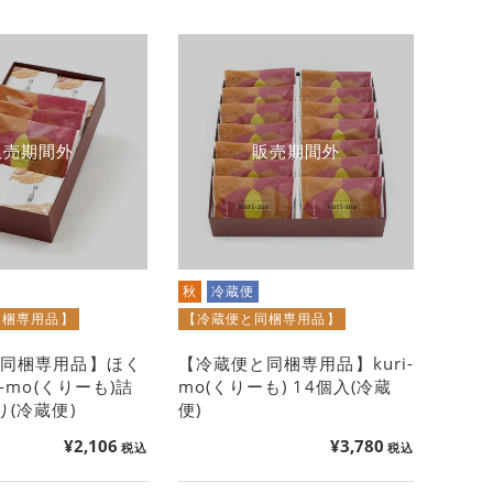
販売期間外
販売期間外
秋
冷蔵便
同梱専用品】
【冷蔵便と同梱専用品】
と同梱専用品】ほく
【冷蔵便と同梱専用品】kuri-
i-mo(くりーも)詰
mo(くりーも) 14個入(冷蔵
り(冷蔵便)
便)
¥
2,106
¥
3,780
税込
税込