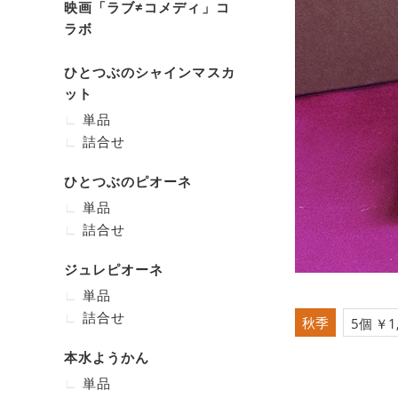
映画「ラブ≠コメディ」コ
ラボ
ひとつぶのシャインマスカ
ット
単品
詰合せ
ひとつぶのピオーネ
単品
詰合せ
ジュレピオーネ
単品
詰合せ
秋季
5個 ￥1
本水ようかん
単品