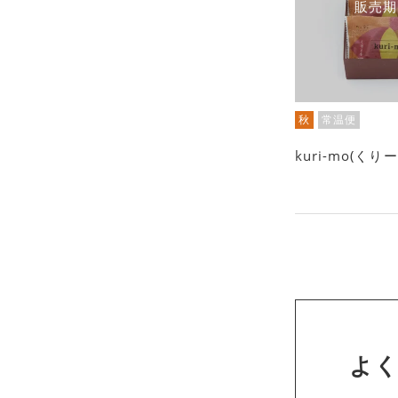
販売期
秋
常温便
kuri-mo(くり
よ