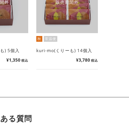
間外
販売期間外
秋
常温便
ーも) 5個入
kuri-mo(くりーも) 14個入
¥
1,350
¥
3,780
税込
税込
くある質問