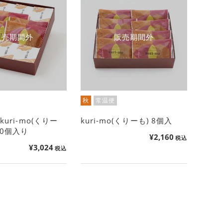
販売期間外
販売期間外
秋
常温便
uri-mo(くりー
kuri-mo(くりーも) 8個入
10個入り
¥
2,160
税込
¥
3,024
税込