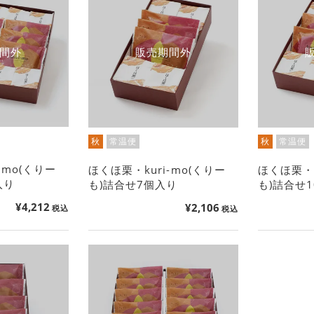
間外
販売期間外
秋
常温便
秋
常温便
-mo(くりー
ほくほ栗・kuri-mo(くりー
ほくほ栗・k
入り
も)詰合せ7個入り
も)詰合せ
¥
4,212
¥
2,106
税込
税込