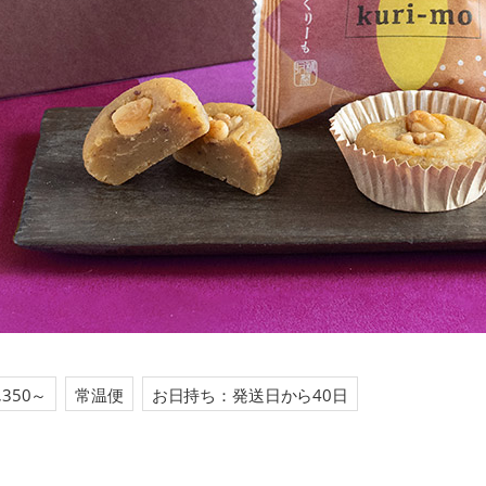
,350～
常温便
お日持ち：発送日から40日