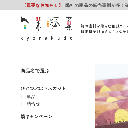
【重要
なお知らせ
】
弊社の商品の転売事例が多く
旬の素材を使った和風スイ
旬果瞬菓（しゅんかしゅんか
商品名で選ぶ
ひとつぶのマスカット
単品
詰合せ
繋キャンペーン