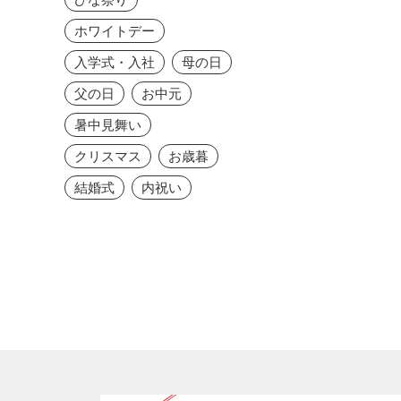
ホワイトデー
入学式・入社
母の日
父の日
お中元
暑中見舞い
クリスマス
お歳暮
結婚式
内祝い