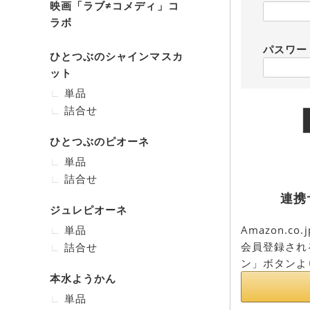
映画「ラブ≠コメディ」コ
ラボ
パスワ
ひとつぶのシャインマスカ
ット
単品
詰合せ
ひとつぶのピオーネ
単品
詰合せ
連携
ジュレピオーネ
Amazon.
単品
会員登録され
詰合せ
ン」ボタンよ
本水ようかん
単品