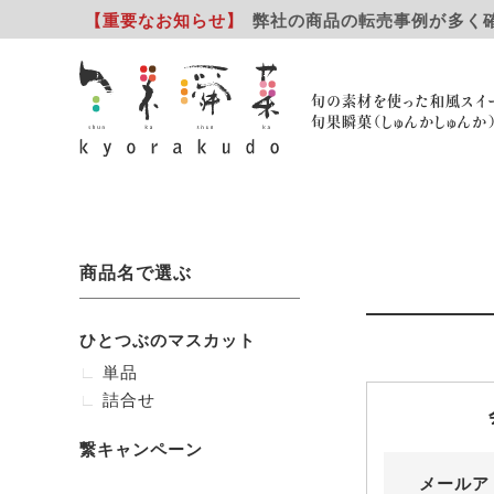
【重要
なお知らせ
】
弊社の商品の転売事例が多く
旬の素材を使った和風スイ
旬果瞬菓（しゅんかしゅんか
商品名で選ぶ
ひとつぶのマスカット
単品
詰合せ
繋キャンペーン
メールア