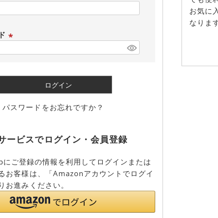
(
お気に
必
なりま
須
ード
)
(
必
須
)
ログイン
パスワードをお忘れですか？
サービスでログイン・会員登録
co.jpにご登録の情報を利用してログインまたは
るお客様は、「Amazonアカウントでログイ
りお進みください。