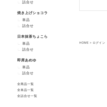
詰合せ
焼き上げショコラ
単品
詰合せ
日本抹茶ちょこら
HOME
ログイン
単品
詰合せ
即席あめゆ
単品
詰合せ
全商品一覧
全単品一覧
全詰合せ一覧