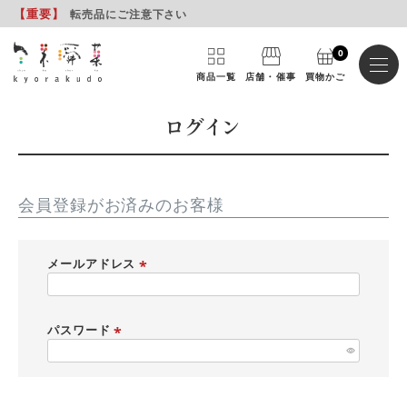
【重要
】
転売品にご注意下さい
0
商品一覧
店舗・催事
買物かご
ログイン
会員登録がお済みのお客様
メールアドレス
(
必
須
パスワード
)
(
必
須