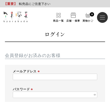
【重要
】
転売品にご注意下さい
0
商品一覧
店舗・催事
買物かご
ログイン
会員登録がお済みのお客様
メールアドレス
(
必
須
パスワード
)
(
必
須