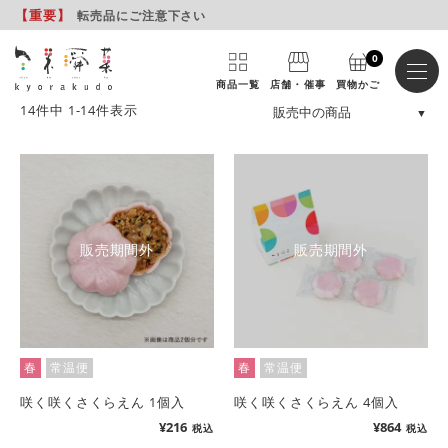
【重要
】
転売品にご注意下さい
0
商品一覧
店舗・催事
買物かご
14
件中
1
-
14
件表示
販売期間外
販売期間外
春
常温便
春
常温便
咲く咲くさくらえん 1個入
咲く咲くさくらえん 4個入
¥
216
¥
864
税込
税込