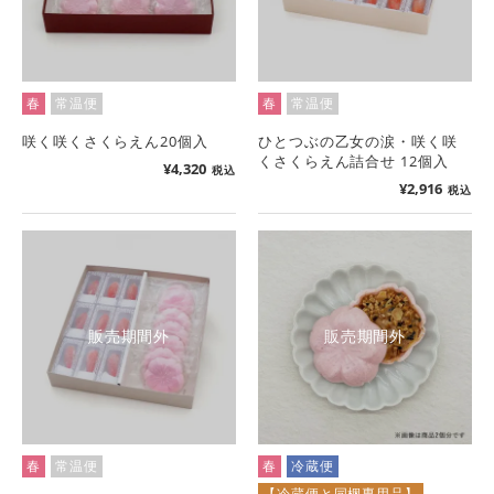
春
常温便
春
常温便
咲く咲くさくらえん20個入
ひとつぶの乙女の涙・咲く咲
くさくらえん詰合せ 12個入
¥
4,320
税込
¥
2,916
税込
販売期間外
販売期間外
春
常温便
春
冷蔵便
【冷蔵便と同梱専用品】