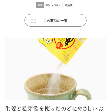
通年
8個 ￥864～
常温便
この商品の一覧
生姜と麦芽飴を使ったのどにやさしいお