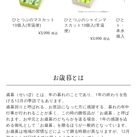
ひとつぶのマスカット
ひとつぶのシャインマ
ひとつぶ
10個入(常温便)
スカット10個入(常温
ト・ジュ
便)
本水ようか
¥
3,996
税込
個入り(常
¥
3,996
税込
お歳暮とは
歳暮（せいぼ）とは、年の暮れのことであり、1年の終わりを告
げる12月の季語でもあります。
歳暮回りと呼ばれる、お世話になった方に感謝する、暮れの年中
行事が行われることが多く、この時の贈答品が「お歳暮」と呼ば
れます。お中元とお歳暮のどちらかを送る場合、1年の感謝を込
める御礼として「お歳暮」を贈るほうが一般的となっています。
お歳暮は地域の習慣などによって贈る時期が異なりますが、12月