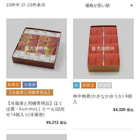
23
件中
21
-
23
件表示
販売期間外
販売期間外
秋限定
冷蔵便
冬
秋限定
常温便
【冷蔵便と同梱専用品】
柿中柚香(かきなかゆうか) 8個
入
【冷蔵便と同梱専用品】ほく
ほ栗・kuri-mo(くりーも)詰合
¥
4,320
税込
せ14個入り(冷蔵便)
¥
4,212
税込