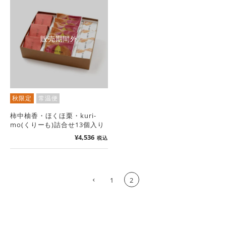
販売期間外
秋限定
常温便
柿中柚香・ほくほ栗・kuri-
mo(くりーも)詰合せ13個入り
¥
4,536
税込
1
2