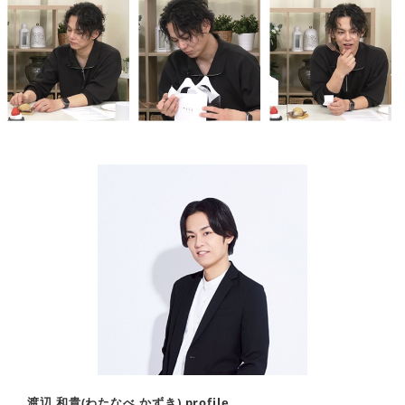
渡辺 和貴(わたなべ かずき) profile