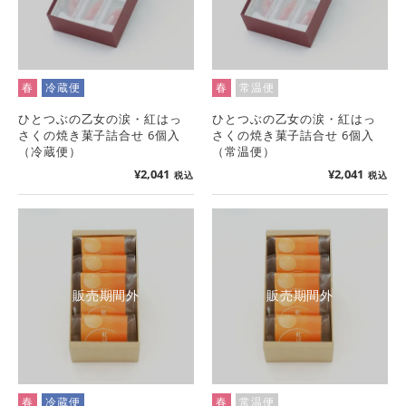
春
冷蔵便
春
常温便
ひとつぶの乙女の涙・紅はっ
ひとつぶの乙女の涙・紅はっ
さくの焼き菓子詰合せ 6個入
さくの焼き菓子詰合せ 6個入
（冷蔵便）
（常温便）
¥
2,041
¥
2,041
税込
税込
販売期間外
販売期間外
春
冷蔵便
春
常温便