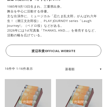
1985年9月13日生まれ、三重県出身。
舞台を中心に活動する俳優。
主な出演作に、ミュージカル「忍たま乱太郎」がんばれ六年
生！（潮江文次郎役）、PLAY JOURNEY! series「Laugh
Journey!」（ペドロ役）などがある。
2026年には1st写真集「THANKS, AND...」を発売するなど、
活動の幅を広げている。
渡辺和貴OFFICIAL WEBSITE
16
件中
1
-
16
件表示
販売期間外
販売期間外