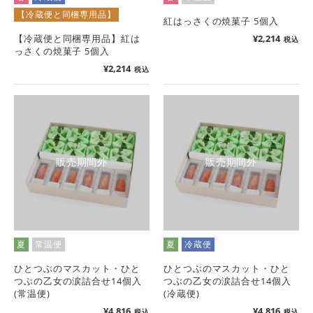
【冷蔵便と同梱専用品】
紅はっさくの焼菓子 5個入
【冷蔵便と同梱専用品】紅は
¥
2,214
税込
っさくの焼菓子 5個入
¥
2,214
税込
販売期間外
販売期間外
夏
常温便
夏
冷蔵便
ひとつぶのマスカット・ひと
ひとつぶのマスカット・ひと
つぶの乙女の涙詰合せ14個入
つぶの乙女の涙詰合せ14個入
(常温便)
(冷蔵便)
¥
4,816
¥
4,816
税込
税込